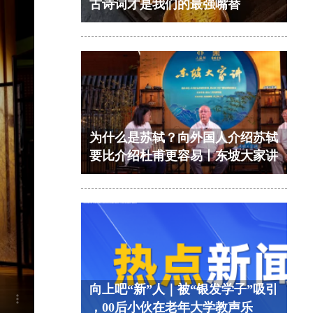
古诗词才是我们的最强嘴替
为什么是苏轼？向外国人介绍苏轼
要比介绍杜甫更容易丨东坡大家讲
向上吧“新”人｜被“银发学子”吸引
，00后小伙在老年大学教声乐