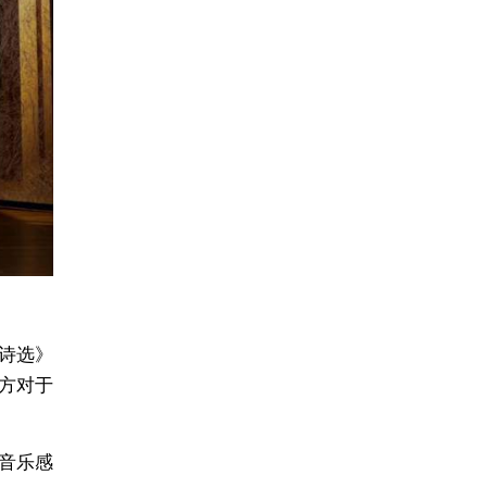
坡诗选》
西方对于
音乐感