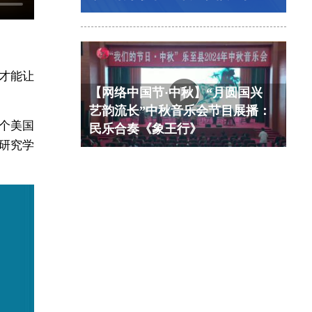
才能让
【网络中国节·中秋】“月圆国兴
艺韵流长”中秋音乐会节目展播：
个美国
民乐合奏《象王行》
研究学