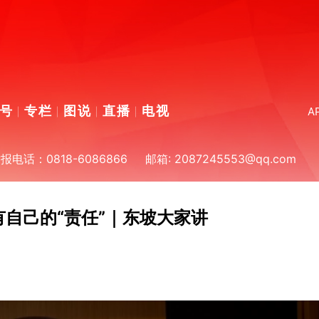
号
专栏
图说
直播
电视
A
话：0818-6086866
邮箱: 2087245553@qq.com
有自己的“责任”｜东坡大家讲