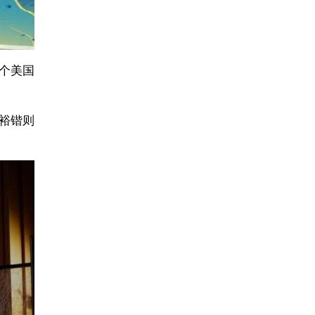
一个美国
裕锴则