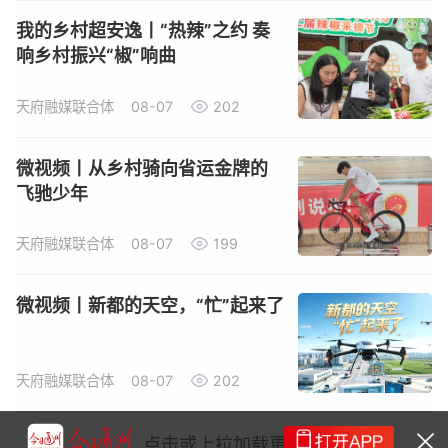
我的乡村超安逸丨“热辣”之约 奏
响乡村振兴“椒”响曲
天府融媒联合体
08-07
202
微视频丨从乡村骑向省运金牌的
飞驰少年
天府融媒联合体
08-07
199
微视频丨新都的天空，“忙”起来了
天府融媒联合体
08-07
202
点击或上拉加载更多