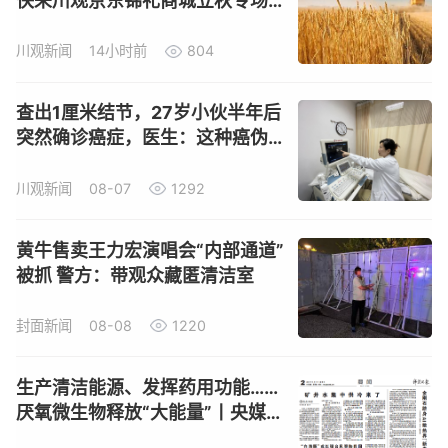
快来川观京东锦礼商城立秋专场
囤货
川观新闻
14小时前
804
查出1厘米结节，27岁小伙半年后
突然确诊癌症，医生：这种癌伪
装太好
川观新闻
08-07
1292
黄牛售卖王力宏演唱会“内部通道”
被抓 警方：带观众藏匿清洁室
封面新闻
08-08
1220
生产清洁能源、发挥药用功能……
厌氧微生物释放“大能量”丨央媒看
四川