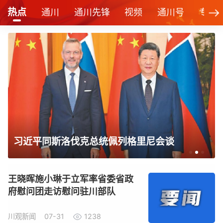
热点
通川
通川先锋
视频
通川号
专栏
习近平对侨务工作作出重要指示
王晓晖施小琳于立军率省委省政
府慰问团走访慰问驻川部队
川观新闻
07-31
1238