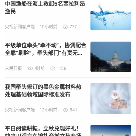
中国渔船在海上救起5名塞拉利昂
渔民
央视新闻客户端
10小时前
777
平级单位牵头“牵不动”，协调配合
全靠“刷脸”，牵头部门“有责无权”
难题如何破解？
人民日报
12小时前
1158
我国牵头修订的黑色金属材料热
处理基础领域国际标准发布
央视新闻客户端
13小时前
841
平日阅读耕耘，立秋兑现好礼！