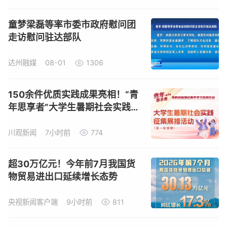
童梦梁磊等率市委市政府慰问团
走访慰问驻达部队
达州融媒
08-01
1306
150余件优质实践成果亮相！“青
年思享者”大学生暑期社会实践征
集展播活动首轮展播上线
川观新闻
7小时前
774
超30万亿元！今年前7月我国货
物贸易进出口延续增长态势
央视新闻客户端
9小时前
811