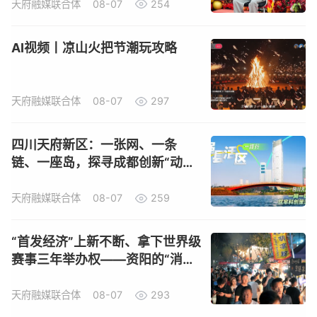
天府融媒联合体
08-07
254
AI视频丨凉山火把节潮玩攻略
天府融媒联合体
08-07
297
四川天府新区：一张网、一条
链、一座岛，探寻成都创新“动力
源”
天府融媒联合体
08-07
259
“首发经济”上新不断、拿下世界级
赛事三年举办权——资阳的“消费
账”里藏着啥？
天府融媒联合体
08-07
293