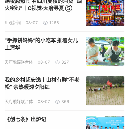
越夜越热闹 看四川夏夜的消费 “烟
火密码”丨C视觉·天府寻夏 ⑤
川观新闻
08-07
1268
“手抓饼妈妈”的小吃车 推着女儿
上清华
天府融媒联合体
08-07
327
我的乡村超安逸丨山村有群“不老
松” 余热暖透夕阳红
天府融媒联合体
08-07
366
《创七条》出炉记