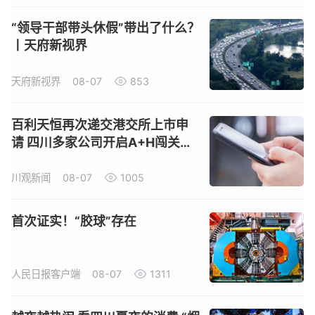
“领导干部带头休假”带出了什么？
丨天府新视界
天府新视界
08-07
853
百利天恒再次递交港交所上市申
请 四川多家公司开启A+H闯关之
路
川观新闻
08-07
1005
首次证实！“胶球”存在
人民日报客户端
08-07
1311