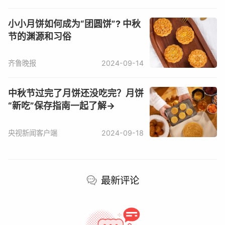
小小月饼如何成为“团圆饼”? 中秋
节的渊源和习俗
齐鲁晚报
2024-09-14
作为一种面食，饼在我国出现得很早，春秋战国
时期，典籍里就有记载。东汉时期，饼的种类已
中秋节过完了月饼还没吃完？月饼
“新吃”保存指南一起了解→
经很多，还出现了比较大的圆形的饼，因为上面
加上了胡麻（后世叫芝麻），被称为胡饼。汉灵
央视新闻客户端
2024-09-18
帝很喜欢吃胡饼，引得京城洛阳胡饼大为流行。
这种胡饼，可以看作月饼的前身。
最新评论