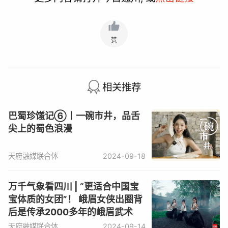
赞
相关推荐
巴蜀珍馐记⑥丨一碗市井，品舌
尖上的蜀色浪漫
天府融媒联合体
2024-09-18
万千气象看四川 | “更适合中国宝
宝体质的女团”！ 峨眉女侠出圈背
后是传承2000多年的峨眉武术
天府融媒联合体
2024-09-14