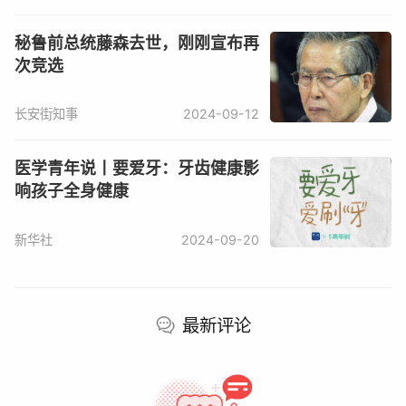
研究结果显示，无论参试者身处何地，作息节律
秘鲁前总统藤森去世，刚刚宣布再
都表现出相同模式。在满月的前几天，参试者的
次竞选
睡眠减少，且睡眠时间点也开始变晚，福尔摩沙
居民表现最明显。
长安街知事
2024-09-12
研究人员表示，虽然两者之间存在一定差异，但
医学青年说丨要爱牙：牙齿健康影
总体而言，满月前的夜晚月光越亮，大家的睡眠
响孩子全身健康
时间越少。
新华社
2024-09-20
最新评论