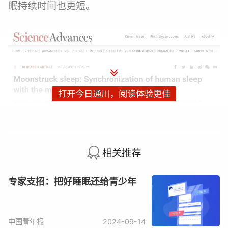
眠持续时间也更短。
打开今日通川，阅读体验更佳
研究团队选取562名参试者，追踪其睡眠模式。
相关推荐
专家支招：把好睡眠还给青少年
参试者生活在两个地区：阿根廷福尔摩沙，他们
几乎没有照明，更没有钟表可以使用；另一组为
西雅图地区的都市，拥有完善的电子设备。
中国青年报
2024-09-14