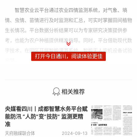
智慧农业云平台通过农业四情监测系统，对气象、墒
情、虫情、苗情进行及时监测和汇总，可实时掌握田间植物
生长情况。平台数据分析结果可以为专家研究决策提供参
考，也能为农户种植提供精准指导。同时，平台借助现代数
字技术，在园区开展智能灌溉系统、智能无人农机设备试验
打开今日通川，阅读体验更佳
示范。
在泸县现代农业产业园谭坝核心区千亩无人农场，管理
员借助5G通信技术和高精度北斗导航，通过手机客户端设
相关推荐
置好无人农机工作路线，机器就能在不同时间和阶段相互配
合，完成整地、起垄、移栽、植保、收割、装载等作业，再
央媒看四川丨成都智慧水务平台赋
搭配上智能灌溉系统，农场就可实现耕种防收全过程无人
能防汛 “人防”变“技防” 监测更精
准
化。
天府融媒联合体
2024-09-13