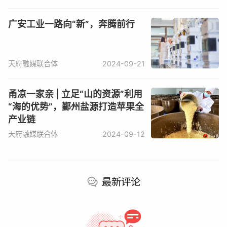
据介绍，智能灌溉系统包括68个高压喷射系统（喷
枪），喷枪运行时会360度匀速旋转喷水。喷出的水雾薄而
广安工业一路向“新”，奔腾前行
均匀，既可缓解田间旱情，又保护作物不受水压冲刷，在精
准控制时长的同时，又避免了水资源浪费。
天府融媒联合体
2024-09-21
在园区智慧农业平台打造过程中，泸县还走出了一条
甬凉一家亲 | 立足“山的资源”利用
“碳汇循环”的农业实践道路，通过创新探索“中稻+再生
“海的优势”，鄞州盐源打造苹果全
稻”、稻（渔）虾综合种养等多种模式，有效提高了粮食单
产业链
产，实现稻田平均亩产超吨。而且综合种养模式减少了化
天府融媒联合体
2024-09-12
肥、农药的使用，有力推动了农业生态绿色发展。
记者 : 郭松平
最新评论
更多内容请打开今日通川, 或
点击链接