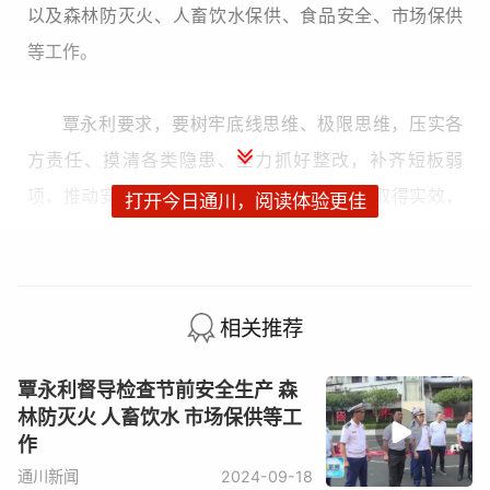
以及森林防灭火、人畜饮水保供、食品安全、市场保供
等工作。
覃永利要求，要树牢底线思维、极限思维，压实各
方责任、摸清各类隐患、全力抓好整改，补齐短板弱
项，推动安全生产各项工作任务落到实处、取得实效，
打开今日通川，阅读体验更佳
确保人民群众生命财产安全。要紧盯超市消防安全薄弱
区域，加强检查、巡查，维护保养好消防设施设备，加
强从业人员消防安全培训，进一步完善消防通道标志
相关推荐
线，确保“生命通道”安全畅通。要加强统筹调度，及时掌
握辖区内群众生产生活用水情况，多措并举保障好群众
覃永利督导检查节前安全生产 森
安全饮水。要充分认识当前森林防灭火工作的重要性和
林防灭火 人畜饮水 市场保供等工
作
复杂性，严格落实好进出山人员登记，强化火源管控，
通川新闻
2024-09-18
加强防火巡查，加大宣传引导，切实筑牢森林防灭火安