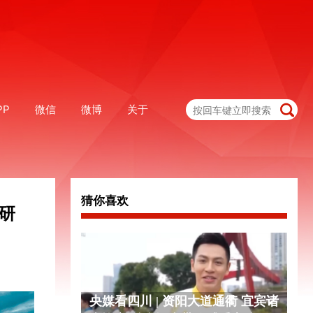
PP
微信
微博
关于
猜你喜欢
研
央媒看四川 | 资阳大道通衢 宜宾诸