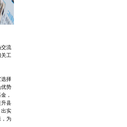
场交流
相关工
宜选择
色优势
基金，
提升县
、出实
果，为