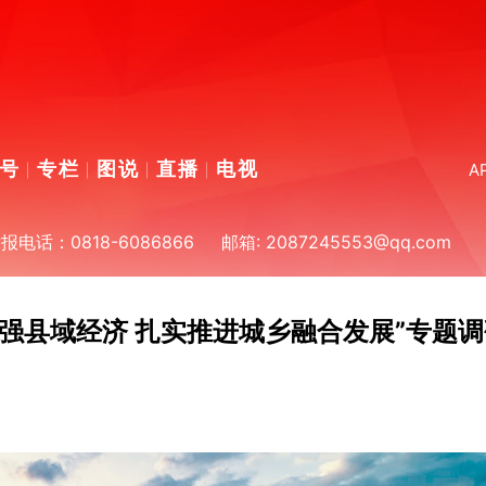
号
专栏
图说
直播
电视
A
话：0818-6086866
邮箱: 2087245553@qq.com
强县域经济 扎实推进城乡融合发展”专题调