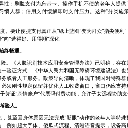
异性：刷脸支付为忘带卡、操作手机不便的老年人提供
习惯人群；信用支付缓解即时支付压力。这种“分类施策
。要让便捷支付真正从“纸上蓝图”变为群众“指尖便利”
”向“选得好、用得顺”深化：
”始终畅通。
保险。《人脸识别技术应用安全管理办法》已明确，存在
唯一验证方式，《中华人民共和国无障碍环境建设法》也
服务或者人工服务。政策导向清晰，体现了我国对特殊群
，必须刚性规定保留并优化人工收费窗口，窗口仍应支持
子凭证“亲情账户”代展码付费功能，允许子女远程协助支
非考验人。
，甚至因身体原因无法完成“眨眼”动作的老年人等特殊
造，例如超大字体、傻瓜式流程、清晰语音提示，设备高