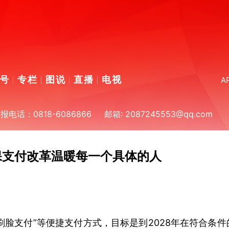
号
专栏
图说
直播
电视
A
话：0818-6086866
邮箱: 2087245553@qq.com
医保支付改革温暖每一个具体的人
脸支付”等便捷支付方式，目标是到2028年在符合条件