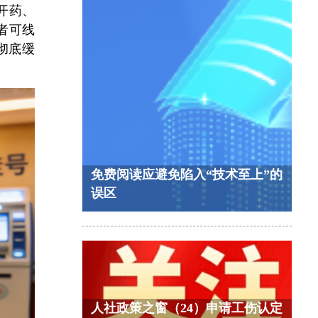
开药、
者可线
彻底缓
免费阅读应避免陷入“技术至上”的
误区
人社政策之窗（24）申请工伤认定