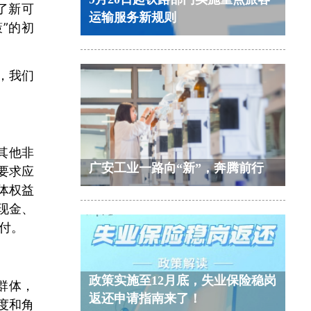
了新可
运输服务新规则
”的初
，我们
其他非
广安工业一路向“新”，奔腾前行
要求应
体权益
现金、
付。
政策实施至12月底，失业保险稳岗
群体，
返还申请指南来了！
度和角