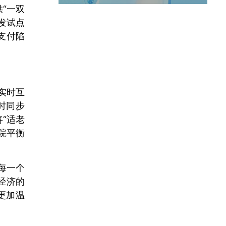
“一双
发试点
支付陷
实时互
时同步
“适老
院平衡
每一个
经济的
更加温